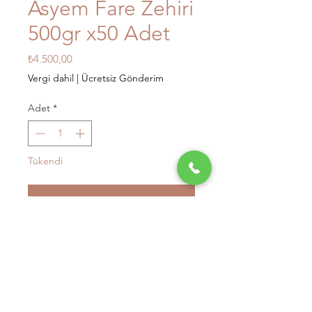
Asyem Fare Zehiri
500gr x50 Adet
Fiyat
₺4.500,00
Vergi dahil
|
Ücretsiz Gönderim
Adet
*
Tükendi
Geldiğinde Bildir
26kg 30desi
ÜCRETSİZ KARGO