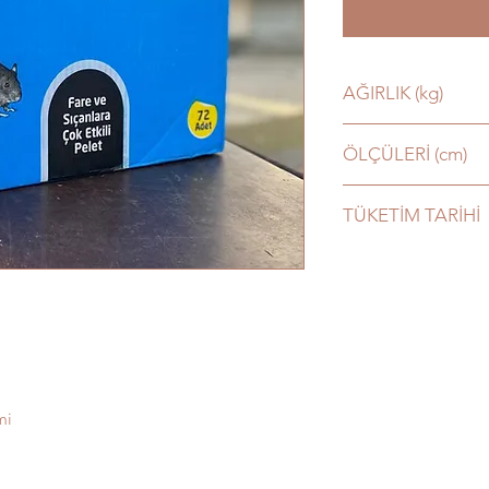
AĞIRLIK (kg)
9,45
ÖLÇÜLERİ (cm)
49x29x40 =18,94 DE
TÜKETİM TARİHİ
2027
mi