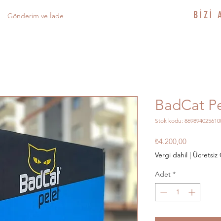
BİZİ 
Gönderim ve İade
BadCat Pe
Stok kodu: 869894025610
Fiyat
₺4.200,00
Vergi dahil
|
Ücretsiz
Adet
*